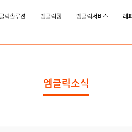
클릭솔루션
엠클릭웹
엠클릭서비스
레
엠클릭소식