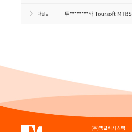
투********와 Toursoft M
다음글
(주)엠클릭시스템