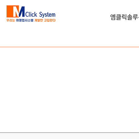
엠클릭솔루