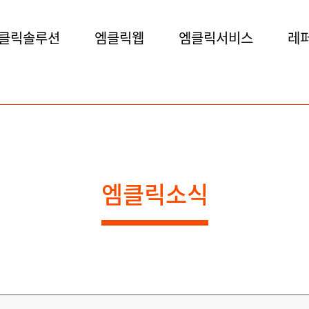
클릭솔루션
엠클릭웹
엠클릭서비스
레
엠클릭소식