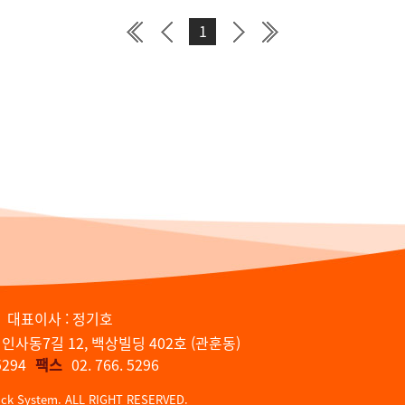
1
대표이사 : 정기호
 인사동7길 12, 백상빌딩 402호 (관훈동)
5294
팩스
02. 766. 5296
ick System. ALL RIGHT RESERVED.